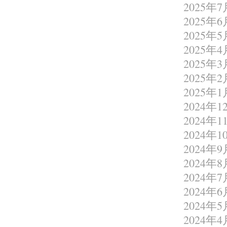
2025年7
2025年6
2025年5
2025年4
2025年3
2025年2
2025年1
2024年1
2024年1
2024年1
2024年9
2024年8
2024年7
2024年6
2024年5
2024年4