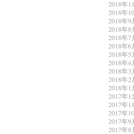
2018年1
2018年1
2018年9
2018年8
2018年7
2018年6
2018年5
2018年4
2018年3
2018年2
2018年1
2017年1
2017年1
2017年1
2017年9
2017年8