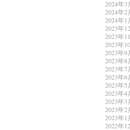
2024年3
2024年2
2024年1
2023年1
2023年1
2023年1
2023年9
2023年8
2023年7
2023年6
2023年5
2023年4
2023年3
2023年2
2023年1
2022年1