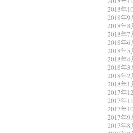
2018年1
2018年1
2018年9
2018年8
2018年7
2018年6
2018年5
2018年4
2018年3
2018年2
2018年1
2017年1
2017年1
2017年1
2017年9
2017年8