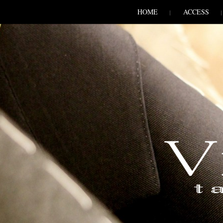
SKIP TO CONLANDSCAPET
MENU
HOME
ACCESS