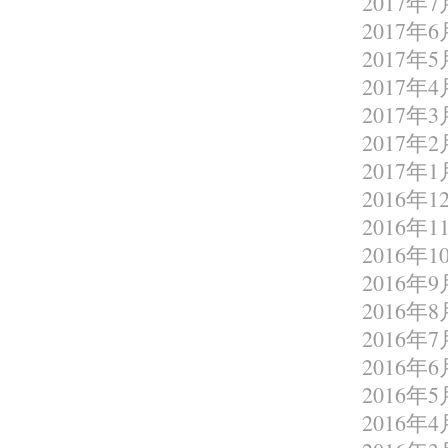
2017年7
2017年6
2017年5
2017年4
2017年3
2017年2
2017年1
2016年1
2016年1
2016年1
2016年9
2016年8
2016年7
2016年6
2016年5
2016年4