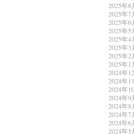
2025年8
2025年7
2025年6
2025年5
2025年4
2025年3
2025年2
2025年1
2024年1
2024年1
2024年1
2024年9
2024年8
2024年7
2024年6
2024年5