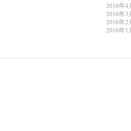
2016年4
2016年3
2016年2
2016年1