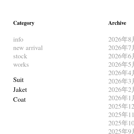
Category
Archive
info
2026年8
new arrival
2026年7
stock
2026年6
works
2026年5
2026年4
Suit
2026年3
Jaket
2026年2
2026年1
Coat
2025年1
2025年1
2025年1
2025年9