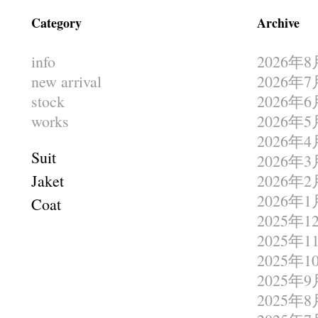
Category
Archive
info
2026年8
new arrival
2026年7
stock
2026年6
works
2026年5
2026年4
Suit
2026年3
Jaket
2026年2
2026年1
Coat
2025年1
2025年1
2025年1
2025年9
2025年8