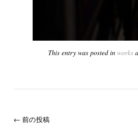
This entry was posted in
works
a
Post navigation
←
前の投稿