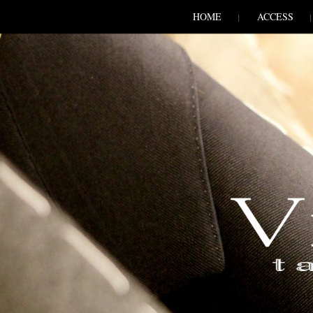
SKIP TO CONLANDSCAPET
MENU
HOME
ACCESS