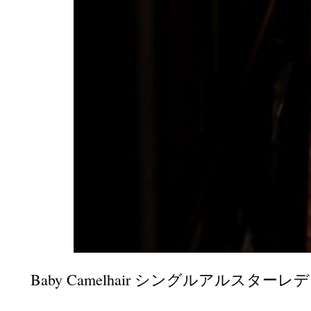
Baby Camelhair シングルアルスター