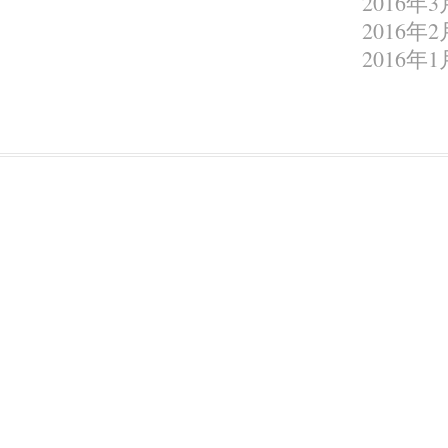
2016年3
2016年2
2016年1