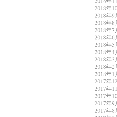
2018年1
2018年1
2018年9
2018年8
2018年7
2018年6
2018年5
2018年4
2018年3
2018年2
2018年1
2017年1
2017年1
2017年1
2017年9
2017年8