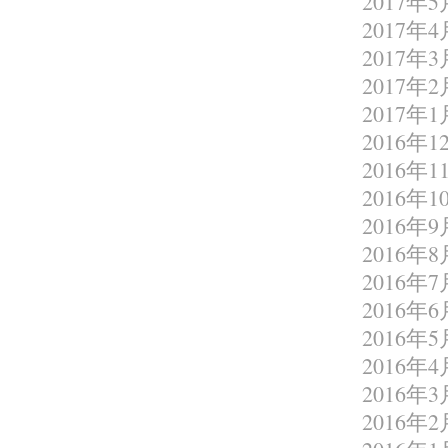
2017年5
2017年4
2017年3
2017年2
2017年1
2016年1
2016年1
2016年1
2016年9
2016年8
2016年7
2016年6
2016年5
2016年4
2016年3
2016年2