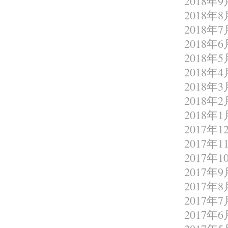
2018年9
2018年8
2018年7
2018年6
2018年5
2018年4
2018年3
2018年2
2018年1
2017年1
2017年1
2017年1
2017年9
2017年8
2017年7
2017年6