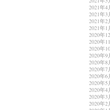
2021年5
2021年4
2021年3
2021年2
2021年1
2020年1
2020年1
2020年1
2020年9
2020年8
2020年7
2020年6
2020年5
2020年4
2020年3
2020年2