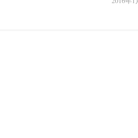
2016年1