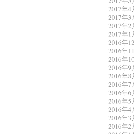
2017年5
2017年4
2017年3
2017年2
2017年1
2016年1
2016年1
2016年1
2016年9
2016年8
2016年7
2016年6
2016年5
2016年4
2016年3
2016年2