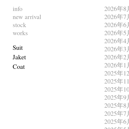
info
2026年8
new arrival
2026年7
stock
2026年6
works
2026年5
2026年4
Suit
2026年3
Jaket
2026年2
2026年1
Coat
2025年1
2025年1
2025年1
2025年9
2025年8
2025年7
2025年6