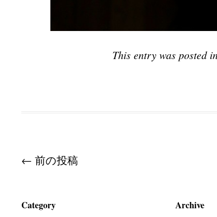
This entry was posted i
Post navigation
←
前の投稿
Category
Archive