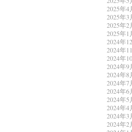
2025年5
2025年4
2025年3
2025年2
2025年1
2024年1
2024年1
2024年1
2024年9
2024年8
2024年7
2024年6
2024年5
2024年4
2024年3
2024年2