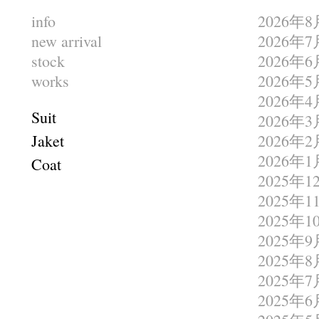
info
2026年8
new arrival
2026年7
stock
2026年6
works
2026年5
2026年4
Suit
2026年3
Jaket
2026年2
2026年1
Coat
2025年1
2025年1
2025年1
2025年9
2025年8
2025年7
2025年6