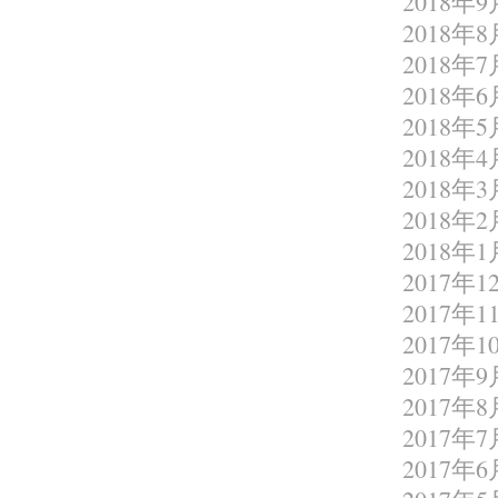
2018年9
2018年8
2018年7
2018年6
2018年5
2018年4
2018年3
2018年2
2018年1
2017年1
2017年1
2017年1
2017年9
2017年8
2017年7
2017年6