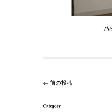
Thi
Post navigation
←
前の投稿
Category