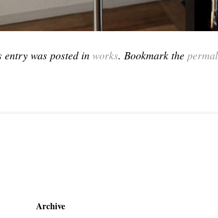
s entry was posted in
works
. Bookmark the
permal
Archive