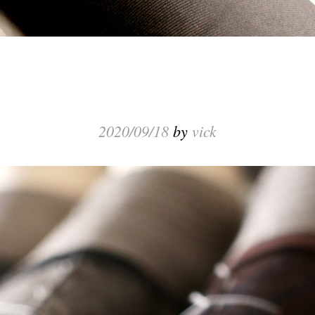
2020/09/18
by
vick