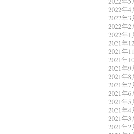
2022年5
2022年4
2022年3
2022年2
2022年1
2021年1
2021年1
2021年1
2021年9
2021年8
2021年7
2021年6
2021年5
2021年4
2021年3
2021年2