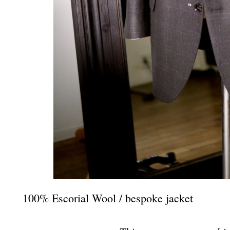
100% Escorial Wool / bespoke jacket