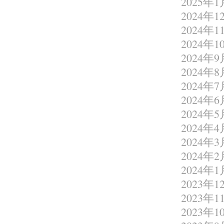
2025年1
2024年1
2024年1
2024年1
2024年9
2024年8
2024年7
2024年6
2024年5
2024年4
2024年3
2024年2
2024年1
2023年1
2023年1
2023年1