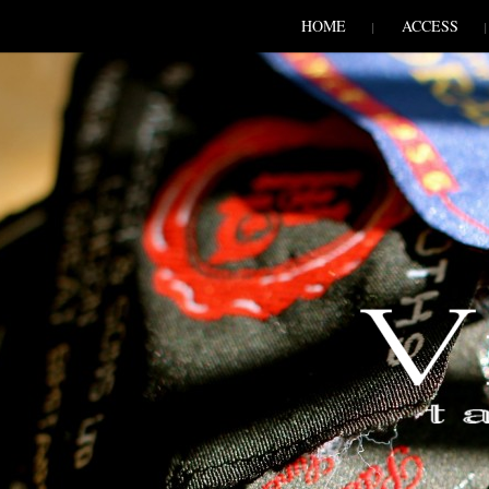
SKIP TO CONLANDSCAPET
MENU
HOME
ACCESS